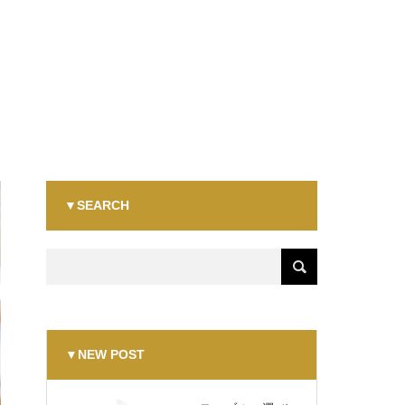
▼SEARCH
▼NEW POST