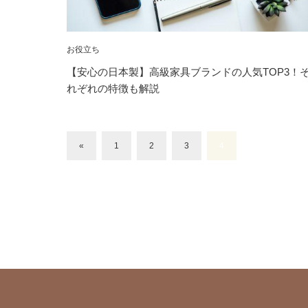
お役立ち
【安心の日本製】高級家具ブランドの人気TOP3！
れぞれの特徴も解説
«
1
2
3
4